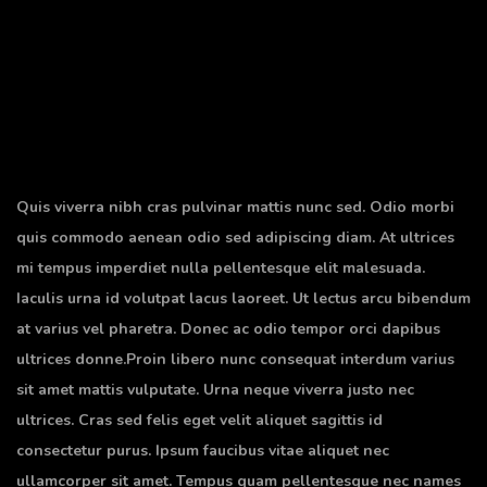
Quis viverra nibh cras pulvinar mattis nunc sed. Odio morbi
quis commodo aenean odio sed adipiscing diam. At ultrices
mi tempus imperdiet nulla pellentesque elit malesuada.
Iaculis urna id volutpat lacus laoreet. Ut lectus arcu bibendum
at varius vel pharetra. Donec ac odio tempor orci dapibus
ultrices donne.Proin libero nunc consequat interdum varius
sit amet mattis vulputate. Urna neque viverra justo nec
ultrices. Cras sed felis eget velit aliquet sagittis id
consectetur purus. Ipsum faucibus vitae aliquet nec
ullamcorper sit amet. Tempus quam pellentesque nec names