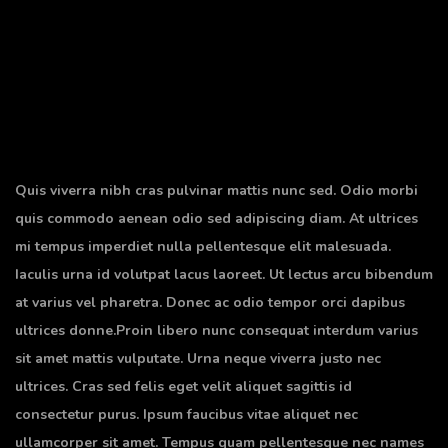
Quis viverra nibh cras pulvinar mattis nunc sed. Odio morbi
quis commodo aenean odio sed adipiscing diam. At ultrices
mi tempus imperdiet nulla pellentesque elit malesuada.
Iaculis urna id volutpat lacus laoreet. Ut lectus arcu bibendum
at varius vel pharetra. Donec ac odio tempor orci dapibus
ultrices donne.Proin libero nunc consequat interdum varius
sit amet mattis vulputate. Urna neque viverra justo nec
ultrices. Cras sed felis eget velit aliquet sagittis id
consectetur purus. Ipsum faucibus vitae aliquet nec
ullamcorper sit amet. Tempus quam pellentesque nec names